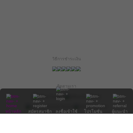
วิธีการชำระเงิน
ติดตามเรา
หน้าหลัก
สมัครสมาชิก
ลงชื่อเข้าใช้
โปรโมชั่น
ผู้แนะนำ
PXJ นำเสนอผลิตภัณฑ์เกมส์คุณภาพสูงที่หลากหลายแก่ผู้เล่นของเรา
ทีมช่วยเหลือลูกค้าของเราพร้อมให้บริการคุณตลอด 24 ชั่วโมง ข้อมูล
ส่วนบุคคลทั้งหมดจะได้รับการปฏิบัติและเก็บรักษาไว้อย่างเข้มงวด